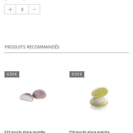
PRODUITS RECOMMANDÉS
6.50 €
6.50 €
F33.mochi glace myrtille
f26.mochi glace matcha